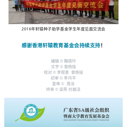
2016年轩辕种子助学基金学生年度见面交流会
感谢香港轩辕教育基金会持续支持
！
编辑 © 鞠倩玲
文字 © 曾杨铭
校对 © 李观景 曾杨铭
初审 ©
李丹平
复审 ©
周治
终审 © 梁燕
刘毓洁