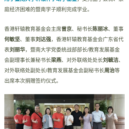
庭经济困难的暨南学子顺利完成学业。
香港轩辕教育基金会主席
曾京
、秘书长
陈丽冰
、董事
何敏坚
、董事
刘达强
，香港轩辕教育基金会广东省代
表
刘丽华
，暨南大学党委统战部部长/教育发展基金
会副理事长兼秘书长
梁燕
、对外联络处处长
刘毓洁
、
对外联络处副处长/教育发展基金会副秘书长
周治
等
出席本次捐赠签约仪式。