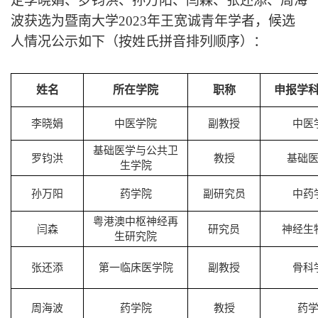
定
李晓娟、罗钧洪、孙万阳、闫森、张还添、周海
波
获选为暨南大学
202
3
年王宽诚青年学者，候选
人情况公示如下
（按姓氏拼音排列顺序）
：
姓名
所在学院
职称
申报学
李晓娟
中医学院
副教授
中医
基础医学与公共卫
罗钧洪
教授
基础
生学院
孙万阳
药学院
副研究员
中药
粤港澳中枢神经再
闫森
研究员
神经生
生研究院
张还添
第一临床医学院
副教授
骨科
周海波
药学院
教授
药