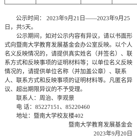
公示时间：
202
3
年
9
月
21
日
——202
3
年
9
月
25
日，共
5
天
。
公示期间，如对公示内容有异议，请以书面形
式向暨南大学教育发展基金会办公室反映。以个人
名义反映情况的，请提供真实姓名（并签名）、联
系方式和反映事项的证明材料等；以单位名义反映
情况的，请提供单位名称（并加盖公章）、联系
人、联系方式和反映事项的证明材料等。凡匿名异
议、超出期限异议的不予受理。
联系人：周治、
李观景
电
话：
85227151
、
85220460
地址：暨南大学校友楼
402
暨南大学教育发展基金会
202
3
年
9
月
20
日